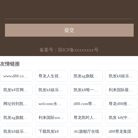
提交
备案号：
琼ICP备xxxxxxxx号
友情链接
www.d88.com尊龙人生
尊龙人生就是博!电游娱乐官网
凯发ag旗舰厅官网登录ios版下载
凯发k8娱乐最新登录首页
凯发k8官网下载客户端中心
凯发k8娱乐平台
凯发k8唯一官方
利来国际最给力的中文博彩
网址转到凯发天生赢家
welcome永利集团入口
d88.com尊龙集团
尊龙d88推去AG发财网
凯发ag旗舰厅官网
利来国际www.66.com
尊龙凯时人生就是博是哪的平台
凯发·k8(中国)国际娱乐官网入口
凯发k8娱乐官网地址
下载凯发k8
AG旗舰厅在线
d88尊龙集团