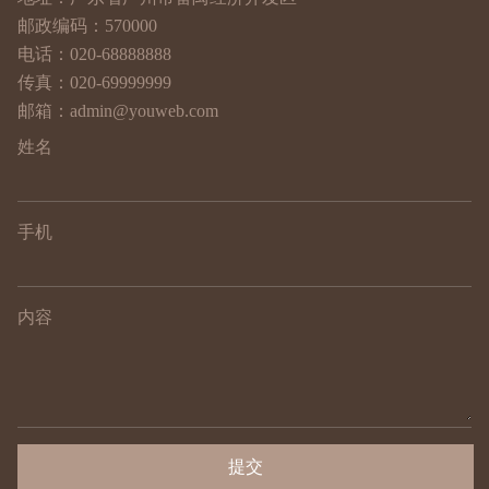
邮政编码：570000
电话：020-68888888
传真：020-69999999
邮箱：admin@youweb.com
姓名
手机
内容
提交